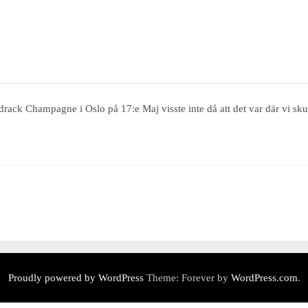
drack Champagne i Oslo på 17:e Maj visste inte då att det var där vi sk
Proudly powered by WordPress
Theme: Forever by
WordPress.com
.