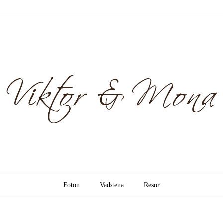
& Mona
Foton
Vadstena
Resor